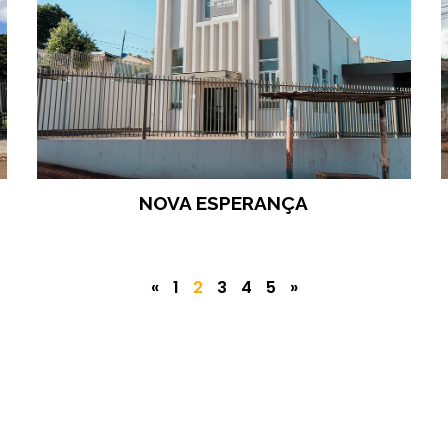
NOVA ESPERANÇA
«
1
2
3
4
5
»