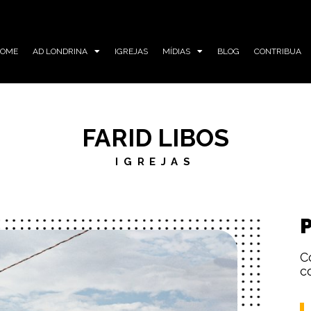
HOME
AD LONDRINA
IGREJAS
MÍDIAS
BLOG
CONTRIBUA
FARID LIBOS
IGREJAS
C
c