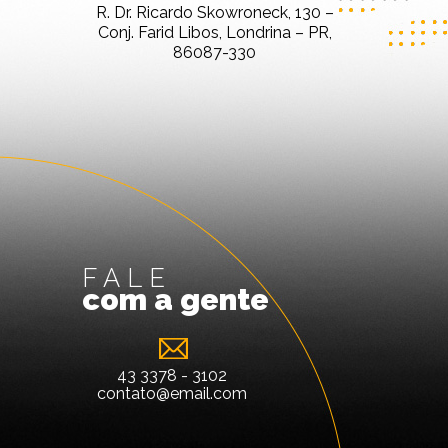
R. Dr. Ricardo Skowroneck, 130 –
Conj. Farid Libos, Londrina – PR,
86087-330
FALE
com a gente
43 3378 - 3102
contato@email.com