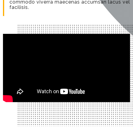
commodo viverra maecenas accumsan lacus vel
facilisis.