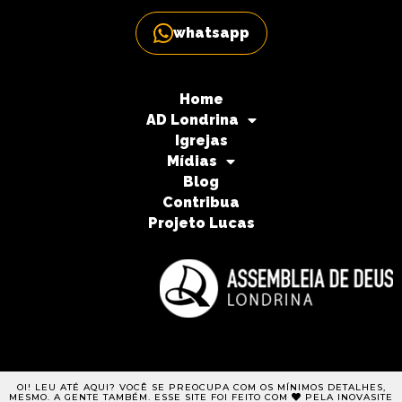
whatsapp
Home
AD Londrina
Igrejas
Mídias
Blog
Contribua
Projeto Lucas
OI! LEU ATÉ AQUI? VOCÊ SE PREOCUPA COM OS MÍNIMOS DETALHES,
MESMO. A GENTE TAMBÉM. ESSE SITE FOI FEITO COM
PELA INOVASITE