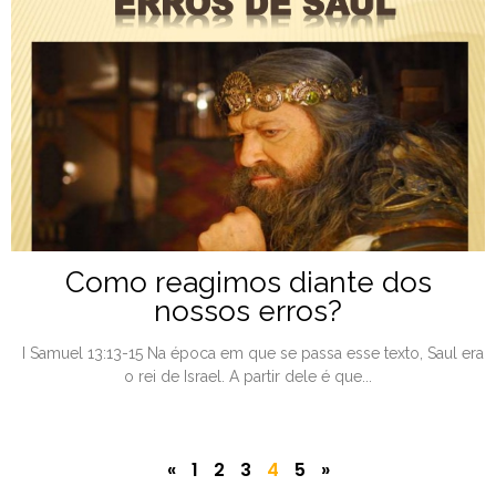
Como reagimos diante dos
nossos erros?
I Samuel 13:13-15 Na época em que se passa esse texto, Saul era
o rei de Israel. A partir dele é que...
«
1
2
3
4
5
»