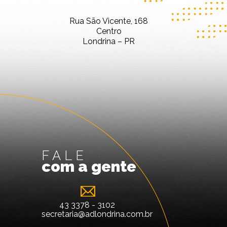
Rua São Vicente, 168
Centro
Londrina – PR
FALE
com a gente
43 3378 - 3102
secretaria@adlondrina.com.br