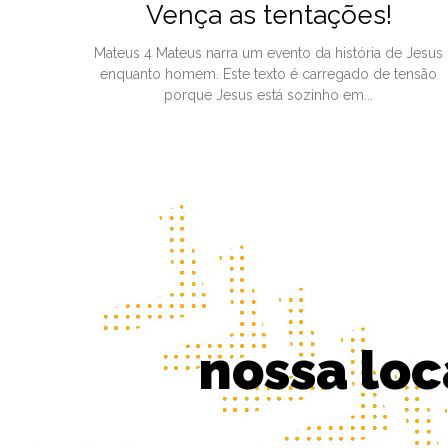
Vença as tentações!
Mateus 4 Mateus narra um evento da história de Jesus
enquanto homem. Este texto é carregado de tensão
porque Jesus está sozinho em...
nossa loc