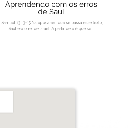
Aprendendo com os erros
de Saul
I Samuel 13:13-15 Na época em que se passa esse texto,
Saul era o rei de Israel. A partir dele é que se...