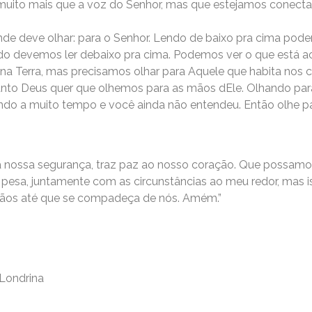
ito mais que a voz do Senhor, mas que estejamos conectad
onde deve olhar: para o Senhor. Lendo de baixo pra cima pode
ndo devemos ler debaixo pra cima. Podemos ver o que está 
 na Terra, mas precisamos olhar para Aquele que habita nos
nto Deus quer que olhemos para as mãos dEle. Olhando par
zando a muito tempo e você ainda não entendeu. Então olhe pa
stá nossa segurança, traz paz ao nosso coração. Que possamo
pesa, juntamente com as circunstâncias ao meu redor, mas is
 mãos até que se compadeça de nós. Amém.”
Londrina