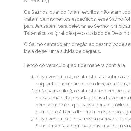
Salmos 123
Os Salmos, quando foram escritos, não eram lido
tratam de momentos específicos, esse Salmo foi
para Jerusalém para celebrar ao Senhor, principal
Tabernáculos (gratidão pelo cuidado de Deus no 
O Salmo cantado em direção ao destino pode ser
ideia de ser uma subida de degraus.
Lendo do versículo 4 ao 1 de maneira contrária:
a) No versículo 4, o salmista fala sobre a 
enquanto caminhamos em direção a Deus, no
b) No versículo 3, o salmista tem em Deus 
que a alma está pesada, precisa haver uma 
nem sempre é o que causa dor ao próximo. 
bem piores”, Deus diz “Pra mim isso não sig
c) No versículo 2, o salmista escreve sob
Senhor não fala com palavras, mas com sin