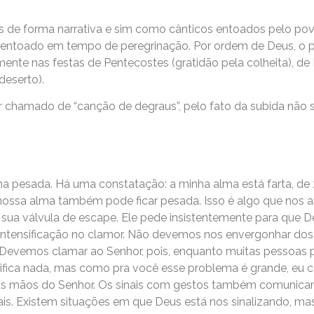
s de forma narrativa e sim como cânticos entoados pelo po
 entoado em tempo de peregrinação. Por ordem de Deus, o po
mente nas festas de Pentecostes (gratidão pela colheita), de 
deserto).
 chamado de “canção de degraus”, pelo fato da subida não 
alma pesada. Há uma constatação: a minha alma está farta, d
ssa alma também pode ficar pesada. Isso é algo que nos ab
a sua válvula de escape. Ele pede insistentemente para que
intensificação no clamor. Não devemos nos envergonhar dos m
Devemos clamar ao Senhor, pois, enquanto muitas pessoas po
nifica nada, mas como pra você esse problema é grande, eu c
re as mãos do Senhor. Os sinais com gestos também comuni
ais. Existem situações em que Deus está nos sinalizando, 