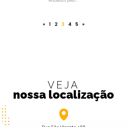
entoados pelo...
«
1
2
3
4
5
»
VEJA
nossa localização