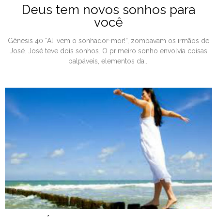
Deus tem novos sonhos para
você
Gênesis 40 “Ali vem o sonhador-mor!”, zombavam os irmãos de
José. José teve dois sonhos. O primeiro sonho envolvia coisas
palpáveis, elementos da...