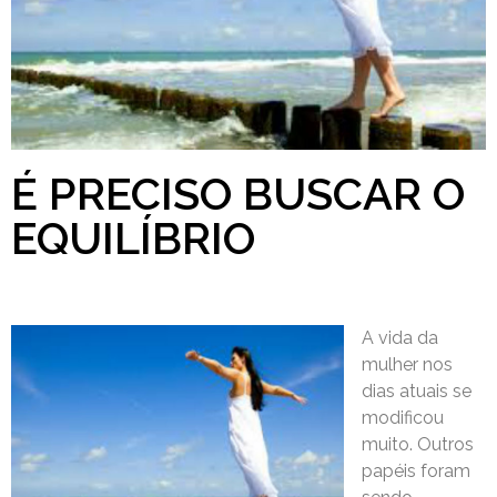
É PRECISO BUSCAR O
EQUILÍBRIO
A vida da
mulher nos
dias atuais se
modificou
muito. Outros
papéis foram