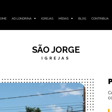
HOME
AD LONDRINA
IGREJAS
MÍDIAS
BLOG
CONTRIBUA
SÃO JORGE
IGREJAS
C
c