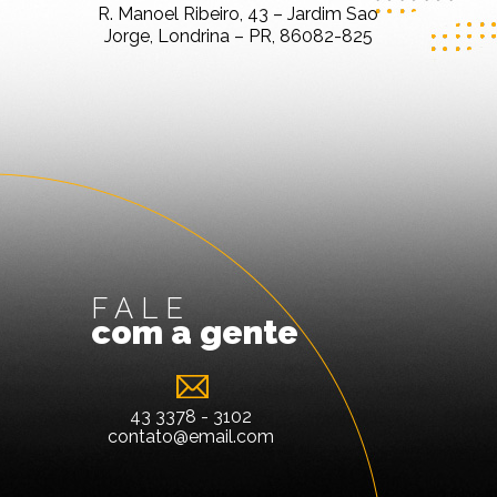
R. Manoel Ribeiro, 43 – Jardim Sao
Jorge, Londrina – PR, 86082-825
FALE
com a gente
43 3378 - 3102
contato@email.com