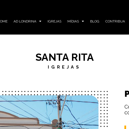
HOME
AD LONDRINA
IGREJAS
MÍDIAS
BLOG
CONTRIBUA
SANTA RITA
IGREJAS
C
c