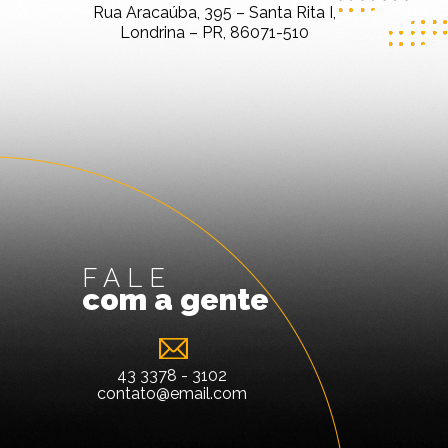
Rua Aracaúba, 395 – Santa Rita I,
Londrina – PR, 86071-510
FALE
com a gente
43 3378 - 3102
contato@email.com