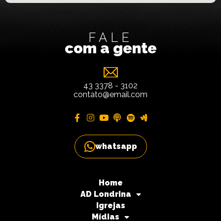
FALE
com a gente
43 3378 - 3102
contato@email.com
whatsapp
Home
AD Londrina
Igrejas
Mídias