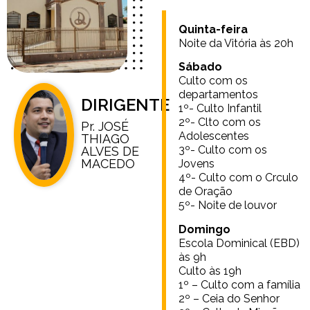
Quinta-feira
Noite da Vitória às 20h
Sábado
Culto com os
departamentos
DIRIGENTE
1º- Culto Infantil
2º- Clto com os
Pr. JOSÉ
Adolescentes
THIAGO
3º- Culto com os
ALVES DE
MACEDO
Jovens
4º- Culto com o Crculo
de Oração
5º- Noite de louvor
Domingo
Escola Dominical (EBD)
às 9h
Culto às 19h
1º – Culto com a família
2º – Ceia do Senhor