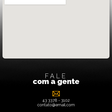
FALE
com a gente
43 3378 - 3102
contato@email.com