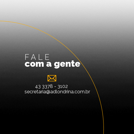
FALE
com a gente
43 3378 - 3102
secretaria@adlondrina.com.br