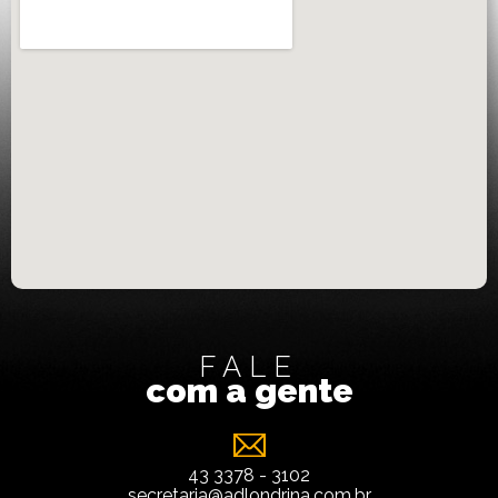
FALE
com a gente
43 3378 - 3102
secretaria@adlondrina.com.br