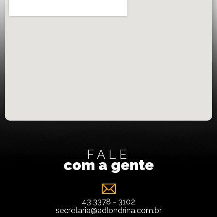
FALE
com a gente
43 3378 - 3102
secretaria@adlondrina.com.br