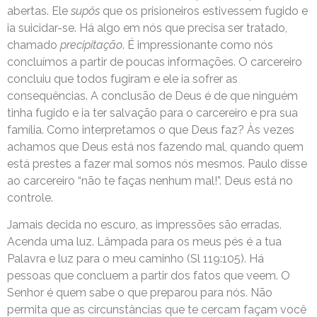
abertas. Ele
supôs
que os prisioneiros estivessem fugido e
ia suicidar-se. Há algo em nós que precisa ser tratado,
chamado
precipitação
. É impressionante como nós
concluímos a partir de poucas informações. O carcereiro
concluiu que todos fugiram e ele ia sofrer as
consequências. A conclusão de Deus é de que ninguém
tinha fugido e ia ter salvação para o carcereiro e pra sua
família. Como interpretamos o que Deus faz? Às vezes
achamos que Deus está nos fazendo mal, quando quem
está prestes a fazer mal somos nós mesmos. Paulo disse
ao carcereiro “não te faças nenhum mal!”. Deus está no
controle.
Jamais decida no escuro, as impressões são erradas.
Acenda uma luz. Lâmpada para os meus pés é a tua
Palavra e luz para o meu caminho (Sl 119:105). Há
pessoas que concluem a partir dos fatos que veem. O
Senhor é quem sabe o que preparou para nós. Não
permita que as circunstâncias que te cercam façam você