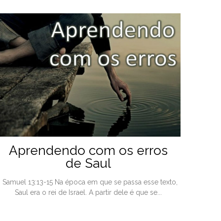
Aprendendo com os erros
de Saul
I Samuel 13:13-15 Na época em que se passa esse texto,
Saul era o rei de Israel. A partir dele é que se...