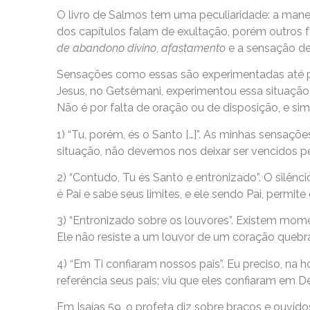
O livro de Salmos tem uma peculiaridade: a mane
dos capítulos falam de exultação, porém outros 
de abandono divino
,
afastamento
e a sensação d
Sensações como essas são experimentadas até por
Jesus, no Getsêmani, experimentou essa situação 
Não é por falta de oração ou de disposição, e sim
1) “Tu, porém, és o Santo […]”. As minhas sensaç
situação, não devemos nos deixar ser vencidos p
2) “Contudo, Tu és Santo e entronizado”. O silê
é Pai e sabe seus limites, e ele sendo Pai, perm
3) “Entronizado sobre os louvores”. Existem mome
Ele não resiste a um louvor de um coração queb
4) “Em Ti confiaram nossos pais”. Eu preciso, na h
referência seus pais; viu que eles confiaram em 
Em Isaías 59, o profeta diz sobre braços e ouvido