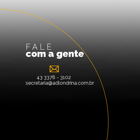
FALE
com a gente
43 3378 - 3102
secretaria@adlondrina.com.br