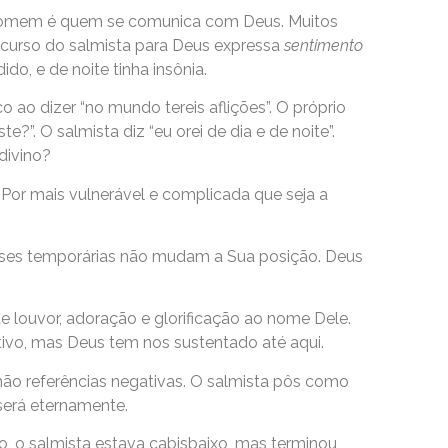
, o homem é quem se comunica com Deus. Muitos
scurso do salmista para Deus expressa
sentimento
ido, e de noite tinha insônia.
ao dizer “no mundo tereis aflições”. O próprio
. O salmista diz “eu orei de dia e de noite”.
divino?
 Por mais vulnerável e complicada que seja a
rises temporárias não mudam a Sua posição. Deus
e louvor, adoração e glorificação ao nome Dele.
ivo, mas Deus tem nos sustentado até aqui.
e não referências negativas. O salmista pôs como
 será eternamente.
io, o salmista estava cabisbaixo, mas terminou