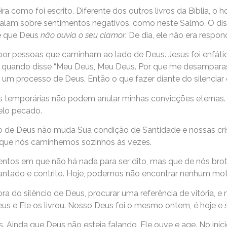
ira como foi escrito. Diferente dos outros livros da Bíblia
falam sobre sentimentos negativos, como neste Salmo. O di
e que Deus
não ouvia o seu clamor
. De dia, ele não era respond
 pessoas que caminham ao lado de Deus. Jesus foi enfático 
quando disse “Meu Deus, Meu Deus. Por que me desamparaste?”
 um processo de Deus. Então o que fazer diante do silenciar 
ões temporárias não podem anular minhas convicções eternas.
elo pecado.
ncio de Deus não muda Sua condição de Santidade e nossas c
ite que nós caminhemos sozinhos às vezes.
ntos em que não há nada para ser dito, mas que de nós brot
rantado e contrito. Hoje, podemos não encontrar nenhum mot
ora do silêncio de Deus, procurar uma referência de vitória, 
Deus e Ele os livrou. Nosso Deus foi o mesmo ontem, é hoje e
s. Ainda que Deus não esteja falando, Ele ouve e age. No iníc