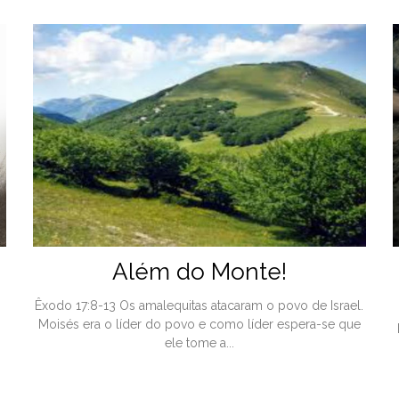
Além do Monte!
Êxodo 17:8-13 Os amalequitas atacaram o povo de Israel.
Moisés era o líder do povo e como líder espera-se que
ele tome a...