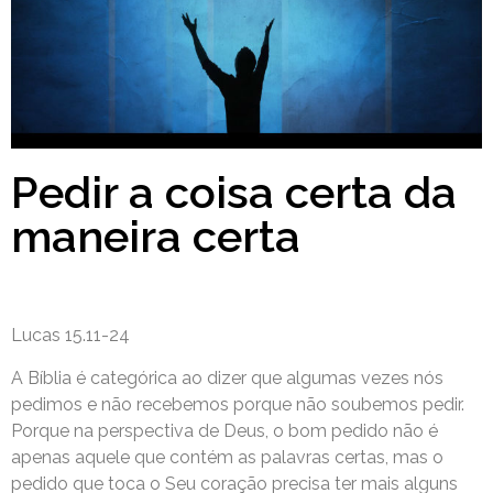
Pedir a coisa certa da
maneira certa
Lucas 15.11-24
A Bíblia é categórica ao dizer que algumas vezes nós
pedimos e não recebemos porque não soubemos pedir.
Porque na perspectiva de Deus, o bom pedido não é
apenas aquele que contém as palavras certas, mas o
pedido que toca o Seu coração precisa ter mais alguns