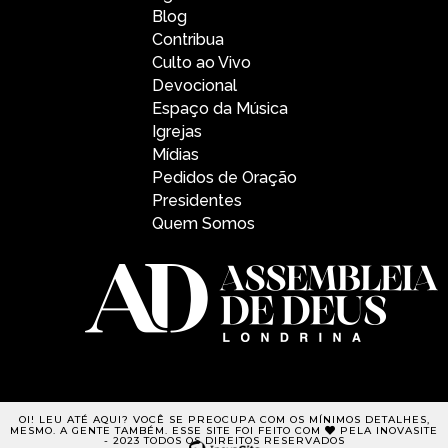
Blog
Contribua
Culto ao Vivo
Devocional
Espaço da Música
Igrejas
Mídias
Pedidos de Oração
Presidentes
Quem Somos
OI! LEU ATÉ AQUI? VOCÊ SE PREOCUPA COM OS MÍNIMOS DETALHES,
MESMO. A GENTE TAMBÉM. ESSE SITE FOI FEITO COM
PELA INOVASITE
- 2023 TODOS OS DIREITOS RESERVADOS