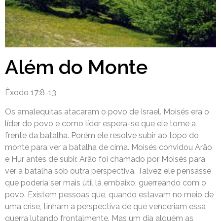
Além do Monte
Êxodo 17:8-13
Os amalequitas atacaram o povo de Israel. Moisés era o
líder do povo e como líder espera-se que ele tome a
frente da batalha. Porém ele resolve subir ao topo do
monte para ver a batalha de cima. Moisés convidou Arão
e Hur antes de subir. Arão foi chamado por Moisés para
ver a batalha sob outra perspectiva. Talvez ele pensasse
que poderia ser mais útil lá embaixo, guerreando com o
povo. Existem pessoas que, quando estavam no meio de
uma crise, tinham a perspectiva de que venceriam essa
guerra lutando frontalmente. Mas um dia alguém as