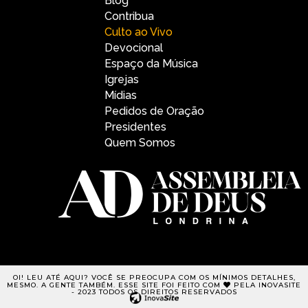
Blog
Contribua
Culto ao Vivo
Devocional
Espaço da Música
Igrejas
Mídias
Pedidos de Oração
Presidentes
Quem Somos
OI! LEU ATÉ AQUI? VOCÊ SE PREOCUPA COM OS MÍNIMOS DETALHES,
MESMO. A GENTE TAMBÉM. ESSE SITE FOI FEITO COM
PELA INOVASITE
- 2023 TODOS OS DIREITOS RESERVADOS