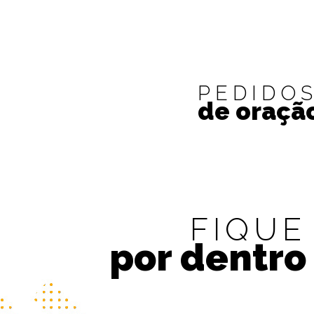
PEDIDO
de oraçã
FIQUE
por dentro