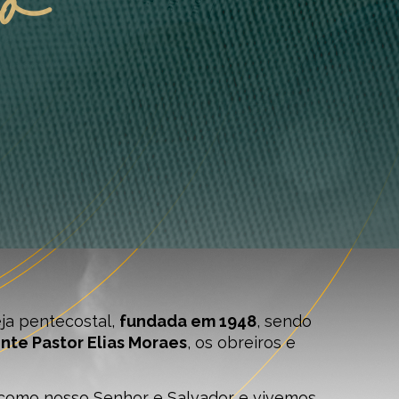
eja pentecostal,
fundada em 1948
, sendo
nte Pastor Elias Moraes
, os obreiros e
 como nosso Senhor e Salvador e vivemos