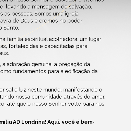
ome, levando a mensagem de salvação,
s as pessoas. Somos uma igreja
avra de Deus e cremos no poder
o Santo.
a família espiritual acolhedora, um lugar
as, fortalecidas e capacitadas para
eus.
 a adoração genuína, a pregação da
 como fundamentos para a edificação da
er sal e luz neste mundo, manifestando o
actando nossa comunidade através do amor,
ço, até que o nosso Senhor volte para nos
mília AD Londrina! Aqui, você é bem-